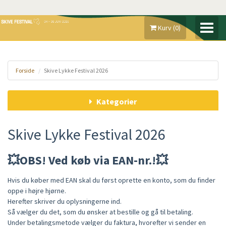
Kurv
(
0
)
MIN KONTO
Forside
Skive Lykke Festival 2026
GAVEKORT
Kategorier
SKIVE FESTIVAL 2026
MADE IN SKIVE
Skive Lykke Festival 2026
FAQ
💥OBS! Ved køb via EAN-nr.!💥
Hvis du køber med EAN skal du først oprette en konto, som du finder
oppe i højre hjørne.
Herefter skriver du oplysningerne ind.
Så vælger du det, som du ønsker at bestille og gå til betaling.
Under betalingsmetode vælger du faktura, hvorefter vi sender en