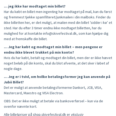
… jeg ikke har modtaget min billet?
Har du købt en billet men ingenting har modtaget på mail, kan du først
og fremmest tjekke spamfilteret/junkmailen i din mailboks. Finder du
ikke billetten her, er det muligt, at mailen med din billet ’sidder i kø’ et
sted. Har du efter 3 timer endnu ikke modtaget billetten, har du
mulighed for at kontakte info@skivefestival.dk, som kan hjælpe dig
med at fremskaffe din billet.
… Jeg har købt og modtaget min billet – men pengene er
endnu ikke blevet trukket på min konto?
Hvis du har købt, betalt og modtaget din billet, men der er ikke hævet
noget beløb på din konto, skal du blot afvente, at det sker i løbet af
nogle dage.
… Jeg er i tvivl, om hvilke betalingsformer jeg kan anvende på
Jubii Billet?
Det er muligt at anvende betalingsformerne Dankort, JCB, VISA,
Mastercard, Maestro og VISA Electron.
OBS: Det er ikke muligt at betale via bankoverførsel – kun via de
ovenfor nævnte kort.
Alle billetpriser på shop.skivefestival.dk er
ekslusiv