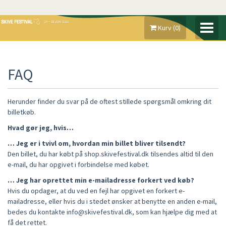
Kurv
(
0
)
MIN KONTO
FAQ
GAVEKORT
SKIVE FESTIVAL 2026
Herunder finder du svar på de oftest stillede spørgsmål omkring dit
billetkøb.
MADE IN SKIVE
Hvad gør jeg, hvis…
FAQ
… Jeg er i tvivl om, hvordan min billet bliver tilsendt?
Den billet, du har købt på shop.skivefestival.dk tilsendes altid til den
e-mail, du har opgivet i forbindelse med købet.
… Jeg har oprettet min e-mailadresse forkert ved køb?
Hvis du opdager, at du ved en fejl har opgivet en forkert e-
mailadresse, eller hvis du i stedet ønsker at benytte en anden e-mail,
bedes du kontakte info@skivefestival.dk, som kan hjælpe dig med at
få det rettet.