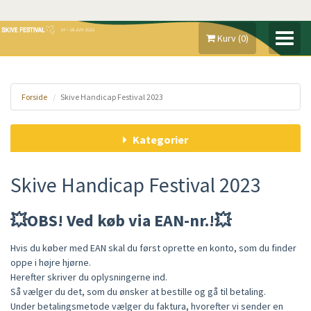
Kurv
(
0
)
MIN KONTO
Forside
Skive Handicap Festival 2023
GAVEKORT
Kategorier
SKIVE FESTIVAL 2026
MADE IN SKIVE
Skive Handicap Festival 2023
FAQ
💥OBS! Ved køb via EAN-nr.!💥
Hvis du køber med EAN skal du først oprette en konto, som du finder
oppe i højre hjørne.
Herefter skriver du oplysningerne ind.
Så vælger du det, som du ønsker at bestille og gå til betaling.
Under betalingsmetode vælger du faktura, hvorefter vi sender en